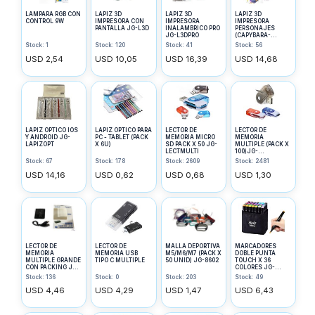
LAMPARA RGB CON
LAPIZ 3D
LAPIZ 3D
LAPIZ 3D
CONTROL 9W
IMPRESORA CON
IMPRESORA
IMPRESORA
PANTALLA JG-L3D
INALAMBRICO PRO
PERSONAJES
JG-L3DPRO
(CAPYBARA-
LABUBU-KUROMI)
Stock: 1
Stock: 120
Stock: 41
Stock: 56
USD 2,54
USD 10,05
USD 16,39
USD 14,68
LAPIZ OPTICO IOS
LAPIZ OPTICO PARA
LECTOR DE
LECTOR DE
Y ANDROID JG-
PC - TABLET (PACK
MEMORIA MICRO
MEMORIA
LAPIZOPT
X 6U)
SD PACK X 50 JG-
MULTIPLE (PACK X
LECTMULTI
100)JG-
LECTMULTI2
Stock: 67
Stock: 178
Stock: 2609
Stock: 2481
USD 14,16
USD 0,62
USD 0,68
USD 1,30
LECTOR DE
LECTOR DE
MALLA DEPORTIVA
MARCADORES
MEMORIA
MEMORIA USB
M5/M6/M7 (PACK X
DOBLE PUNTA
MULTIPLE GRANDE
TIPO C MULTIPLE
50 UNID) JG-8602
TOUCH X 36
CON PACKING JG-
COLORES JG-
CARDREADER
TOUCH36
Stock: 136
Stock: 0
Stock: 203
Stock: 49
USD 4,46
USD 4,29
USD 1,47
USD 6,43