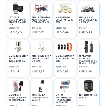
LECTOR DE
MALLA DEPORTIVA
MALLA M5/6/7
MALLA M5/6/7
MEMORIA SD CON
M3/M4 AZUL Y
COLOR PASTEL JG-
DISEÑO PACK X 10
OTG USB A MICRO
NEGRA PACK X 50 !
8606 !
JG-8606 !
USB
Stock: 183
Stock: 10
Stock: 301
Stock: 7
USD 0,40
USD 0,71
USD 0,68
USD 0,99
MALLA PARA APPLE
MALLA PARA APPLE
MALLA SAMSUNG
MICROFONO
WATCH
WATCH COLORES
FIT2 COLORES JG-
CORBATERO
42/44/45/49 MM!
JG-8611 !
8614 !
INALAMBRICO 3.5
MINI PLUG K-35 !
Stock: 103
Stock: 18
Stock: 897
Stock: 1
USD 1,41
USD 1,24
USD 0,85
USD 5,36
MICROFONO
MOCHILA DE
MOUSE
PARLANTE BT USB
KARAOKE RGB K10
COMPRESION AL
INALAMBRICO BT
PAR-169
JG-MICKARAOKE
VACIO #
TRANSPARENTE
JG-TRANSBT !
Stock: 81
Stock: 9
Stock: 353
Stock: 5