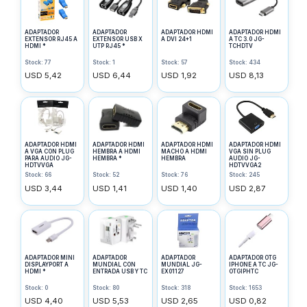
ADAPTADOR
ADAPTADOR
ADAPTADOR HDMI
ADAPTADOR HDMI
EXTENSOR RJ45 A
EXTENSOR USB X
A DVI 24+1
A TC 3.0 JG-
HDMI *
UTP RJ45 *
TCHDTV
Stock: 77
Stock: 1
Stock: 57
Stock: 434
USD 5,42
USD 6,44
USD 1,92
USD 8,13
ADAPTADOR HDMI
ADAPTADOR HDMI
ADAPTADOR HDMI
ADAPTADOR HDMI
A VGA CON PLUG
HEMBRA A HDMI
MACHO A HDMI
VGA SIN PLUG
PARA AUDIO JG-
HEMBRA *
HEMBRA
AUDIO JG-
HDTVVGA
HDTVVGA2
Stock: 66
Stock: 52
Stock: 76
Stock: 245
USD 3,44
USD 1,41
USD 1,40
USD 2,87
ADAPTADOR MINI
ADAPTADOR
ADAPTADOR
ADAPTADOR OTG
DISPLAYPORT A
MUNDIAL CON
MUNDIAL JG-
IPHONE A TC JG-
HDMI *
ENTRADA USB Y TC
EX01127
OTGIPHTC
Stock: 0
Stock: 80
Stock: 318
Stock: 1653
USD 4,40
USD 5,53
USD 2,65
USD 0,82