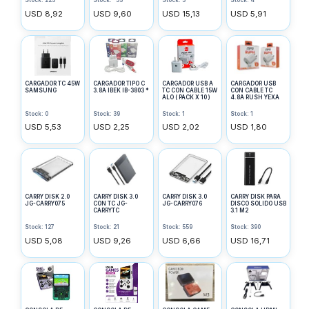
Stock: 225
Stock: -35
Stock: 3
Stock: 4
USD 8,92
USD 9,60
USD 15,13
USD 5,91
CARGADOR TC 45W
CARGADOR TIPO C
CARGADOR USB A
CARGADOR USB
SAMSUNG
3.8A IBEK IB-3803 *
TC CON CABLE 15W
CON CABLE TC
ALO ( PACK X 10 )
4.8A RUSH YEXA
Stock: 0
Stock: 39
Stock: 1
Stock: 1
USD 5,53
USD 2,25
USD 2,02
USD 1,80
CARRY DISK 2.0
CARRY DISK 3.0
CARRY DISK 3.0
CARRY DISK PARA
JG-CARRY075
CON TC JG-
JG-CARRY076
DISCO SOLIDO USB
CARRYTC
3.1 M2
Stock: 127
Stock: 21
Stock: 559
Stock: 390
USD 5,08
USD 9,26
USD 6,66
USD 16,71