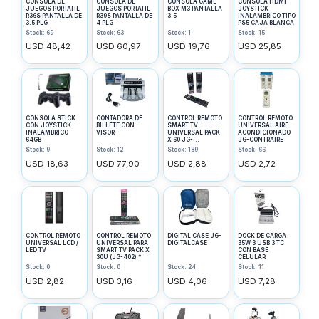
CONSOLA DE
CONSOLA DE
CONSOLA GAME
CONSOLA HDMI
JUEGOS PORTATIL
JUEGOS PORTATIL
BOX M3 PANTALLA
JOYSTICK
R36S PANTALLA DE
R39S PANTALLA DE
3.5
INALAMBRICO TIPO
3.5 PLG
4 PLG
PS5 CAJA BLANCA
Stock: 69
Stock: 63
Stock: 1
Stock: 15
USD 48,42
USD 60,97
USD 19,76
USD 25,85
CONSOLA STICK
CONTADORA DE
CONTROL REMOTO
CONTROL REMOTO
CON JOYSTICK
BILLETE CON
SMART TV
UNIVERSAL AIRE
INALAMBRICO
VISOR
UNIVERSAL PACK
ACONDICIONADO
64GB
X 60 JG-
JG-CONTRAIRE
CONTRSMART
Stock: 9
Stock: 12
Stock: 189
Stock: 66
USD 18,63
USD 77,90
USD 2,88
USD 2,72
CONTROL REMOTO
CONTROL REMOTO
DIGITAL CASE JG-
DOCK DE CARGA
UNIVERSAL LCD /
UNIVERSAL PARA
DIGITALCASE
35W 3 USB 3 TC
LED TV
SMART TV PACK X
CON BASE
30U (JG-402) *
CELULAR
Stock: 0
Stock: 0
Stock: 24
Stock: 11
USD 2,82
USD 3,16
USD 4,06
USD 7,28