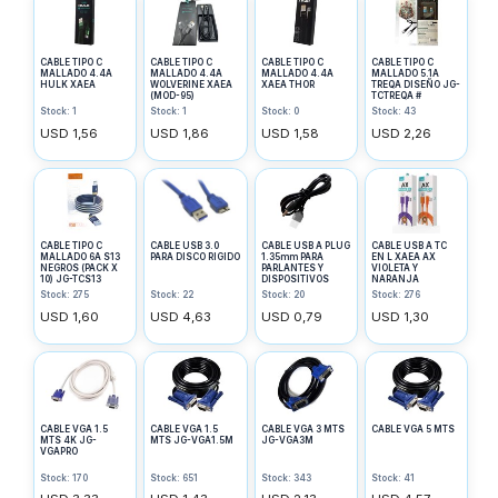
CABLE TIPO C
CABLE TIPO C
CABLE TIPO C
CABLE TIPO C
MALLADO 4.4A
MALLADO 4.4A
MALLADO 4.4A
MALLADO 5.1A
HULK XAEA
WOLVERINE XAEA
XAEA THOR
TREQA DISEÑO JG-
(MOD-95)
TCTREQA #
Stock: 1
Stock: 1
Stock: 0
Stock: 43
USD 1,56
USD 1,86
USD 1,58
USD 2,26
CABLE TIPO C
CABLE USB 3.0
CABLE USB A PLUG
CABLE USB A TC
MALLADO 6A S13
PARA DISCO RIGIDO
1.35mm PARA
EN L XAEA AX
NEGROS (PACK X
PARLANTES Y
VIOLETA Y
10) JG-TCS13
DISPOSITIVOS
NARANJA
Stock: 275
Stock: 22
Stock: 20
Stock: 276
USD 1,60
USD 4,63
USD 0,79
USD 1,30
CABLE VGA 1.5
CABLE VGA 1.5
CABLE VGA 3 MTS
CABLE VGA 5 MTS
MTS 4K JG-
MTS JG-VGA1.5M
JG-VGA3M
VGAPRO
Stock: 170
Stock: 651
Stock: 343
Stock: 41