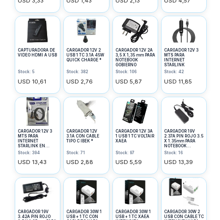
USD 3,33
USD 1,43
USD 2,13
USD 4,57
CAPTURADORA DE
CARGADOR 12V 2
CARGADOR 12V 2A
CARGADOR 12V 3
VIDEO HDMI A USB
USB 1 TC 3.1A 45W
3,5 X 1,35 mm PARA
MTS PARA
QUICK CHARGE *
NOTEBOOK
INTERNET
GOBIERNO
STARLINK
Stock: 5
Stock: 382
Stock: 106
Stock: 42
USD 10,61
USD 2,76
USD 5,87
USD 11,85
CARGADOR 12V 3
CARGADOR 12V
CARGADOR 12V 3A
CARGADOR 19V
MTS PARA
3.1A CON CABLE
1 USB 1 TC VOLTAIR
2.37A PIN ROJO 3.5
INTERNET
TIPO C IBEK *
XAEA
X 1.35mm PARA
STARLINK EN
NOTEBOOK
CAJA
GOBIERNO
Stock: 394
Stock: 71
Stock: 97
Stock: 16
USD 13,43
USD 2,88
USD 5,59
USD 13,39
CARGADOR 19V
CARGADOR 30W 1
CARGADOR 30W 1
CARGADOR 30W 2
3.42A PIN ROJO
USB + 1 TC CON
USB + 1 TC XAEA
USB CON CABLE TC