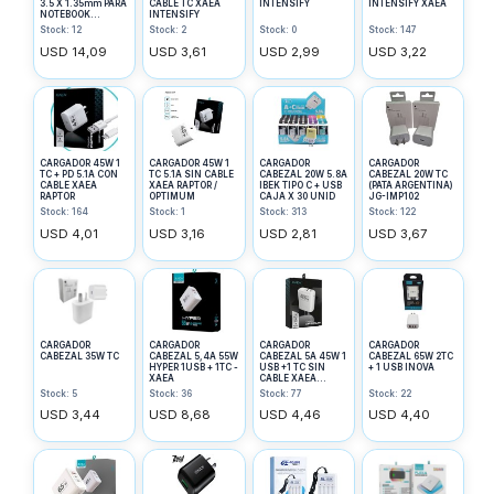
3.5 X 1.35mm PARA
CABLE TC XAEA
INTENSIFY
INTENSIFY XAEA
NOTEBOOK
INTENSIFY
GOBIERNO
Stock: 12
Stock: 2
Stock: 0
Stock: 147
USD 14,09
USD 3,61
USD 2,99
USD 3,22
CARGADOR 45W 1
CARGADOR 45W 1
CARGADOR
CARGADOR
TC + PD 5.1A CON
TC 5.1A SIN CABLE
CABEZAL 20W 5.8A
CABEZAL 20W TC
CABLE XAEA
XAEA RAPTOR /
IBEK TIPO C + USB
(PATA ARGENTINA)
RAPTOR
OPTIMUM
CAJA X 30 UNID
JG-IMP102
Stock: 164
Stock: 1
Stock: 313
Stock: 122
USD 4,01
USD 3,16
USD 2,81
USD 3,67
CARGADOR
CARGADOR
CARGADOR
CARGADOR
CABEZAL 35W TC
CABEZAL 5,4A 55W
CABEZAL 5A 45W 1
CABEZAL 65W 2TC
HYPER 1USB + 1TC -
USB +1 TC SIN
+ 1 USB INOVA
XAEA
CABLE XAEA
OPTIMUM /
Stock: 5
Stock: 36
Stock: 77
Stock: 22
SUPREME
USD 3,44
USD 8,68
USD 4,46
USD 4,40