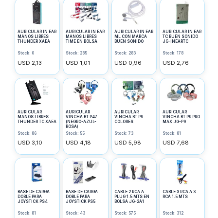
AURICULAR IN EAR
AURICULAR IN EAR
AURICULAR IN EAR
AURICULAR IN EAR
MANOS LIBRES
MANOS LIBRES
ML CON MARCA
TC BUEN SONIDO
THUNDER XAEA
TIME EN BOLSA
BUEN SONIDO
JG-INEARTC
Stock: 0
Stock: 285
Stock: 283
Stock: 178
USD 2,13
USD 1,01
USD 0,96
USD 2,76
AURICULAR
AURICULAR
AURICULAR
AURICULAR
MANOS LIBRES
VINCHA BT P47
VINCHA BT P9
VINCHA BT P9 PRO
THUNDER TC XAEA
(NEGRO-AZUL-
COLORES
MAX JG-P9
ROSA)
Stock: 86
Stock: 55
Stock: 73
Stock: 81
USD 3,10
USD 4,18
USD 5,98
USD 7,68
BASE DE CARGA
BASE DE CARGA
CABLE 2 RCA A
CABLE 3 RCA A 3
DOBLE PARA
DOBLE PARA
PLUG 1.5 MTS EN
RCA 1.5 MTS
JOYSTICK PS4
JOYSTICK PS5
BOLSA JG-2A1
Stock: 81
Stock: 43
Stock: 575
Stock: 312