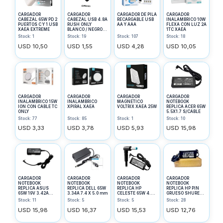
CARGADOR
CARGADOR
CARGADOR DE PILA
CARGADOR
CABEZAL 65W PD 2
CABEZAL USB 4.8A
RECARGABLE USB
INALAMBRICO 10W
PUERTOS C Y 1 USB
RUSH ONLY
AA Y AAA
FLEXA CON LUZ 2A
XAEA EXTREME
BLANCO / NEGRO /
1TC XAEA
COLORES
Stock: 1
Stock: 19
Stock: 107
Stock: 18
USD 10,50
USD 1,55
USD 4,28
USD 10,05
CARGADOR
CARGADOR
CARGADOR
CARGADOR
INALAMBRICO 15W
INALAMBRICO
MAGNETICO
NOTEBOOK
ION CON CABLE TC
XPIRAL XAEA
VOLTRIX XAEA 25W
REPLICA ACER 65W
ONLY
5.5X1.7 S/CABLE
Stock: 77
Stock: 85
Stock: 1
Stock: 10
USD 3,33
USD 3,78
USD 5,93
USD 15,98
CARGADOR
CARGADOR
CARGADOR
CARGADOR
NOTEBOOK
NOTEBOOK
NOTEBOOK
NOTEBOOK
REPLICA ASUS
REPLICA DELL 65W
REPLICA HP
REPLICA HP PIN
65W 19V 3.42A
3.34A 7.4 X 5.0 mm
CELESTE 65W 4.5 X
GRUESO SHURE
4.0X1.35 S/CABLE
3.0mm
CON CABLE TREBOL
Stock: 11
Stock: 5
Stock: 5
Stock: 28
*
3.5A 65W-3
USD 15,98
USD 16,37
USD 15,53
USD 12,76