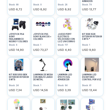
ARMADOS
Stock: 99
Stock: 0
Stock: 26
Stock: 79
USD 6,72
USD 8,92
USD 8,92
USD 13,77
JOYSTICK PS4
JOYSTICK PS5
JUEGO POPIT
KIT RGB 3528
SONY
SONY BLANCOS +
ELECTRICO
EXTERIOR INTERIOR
INALAMBRICO
COLORES
VELOCIDAD CON
5 MTS *
NEGRO Y COLORES
LUZ UNICORNIO
Stock: 6
Stock: 1
Stock: 117
Stock: 1
USD 14,90
USD 73,27
USD 4,40
USD 9,60
KIT RGB 5050 IBEK
LAMPARA DE MESA
LAMPARA LED
LAMPARA LED
EXTERIOR INTERIOR
CON BRAZO LARGO
EFECTO SOL
ESCRITORIO
5 MTS
DE METAL
ATARDECER
CONTROL POR VOZ
Stock: 24
Stock: 1
Stock: 64
Stock: 61
USD 7,34
USD 14,56
USD 3,39
USD 13,44