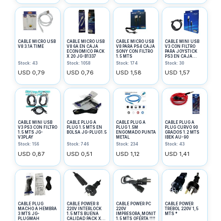
CABLE MICRO USB
CABLE MICRO USB
CABLE MICRO USB
CABLE MINI USB
V8 3.1A TIME
V8 6A EN CAJA
V8 PARA PS4 CAJA
V3 CON FILTRO
ECONOMICO PACK
SONY CON FILTRO
PARA JOYSTICK
X 20 JG-B1337
1.5 MTS
PS3 EN CAJA
SONY 1.5 MTS *
Stock: 43
Stock: 1058
Stock: 174
Stock: 30
USD 0,79
USD 0,76
USD 1,58
USD 1,57
CABLE MINI USB
CABLE PLUG A
CABLE PLUG A
CABLE PLUG A
V3 PS3 CON FILTRO
PLUG 1.5 MTS EN
PLUG 1.5M
PLUG CURVO 90
1.5 MTS JG-
BOLSA JG-PLUG1.5
ENGOMADO PUNTA
GRADOS 1.2 MTS
V3PLAY
METAL
IBEK AU-90
Stock: 156
Stock: 746
Stock: 234
Stock: 43
USD 0,87
USD 0,51
USD 1,12
USD 1,41
CABLE PLUG
CABLE POWER 8
CABLE POWER PC
CABLE POWER
MACHO A HEMBRA
220V INTERLOCK
220V
TREBOL 220V 1,5
3 MTS JG-
1.5 MTS BUENA
IMPRESORA,MONITOR
MTS *
PLUGMAH
CALIDAD PACK X
1.5 MTS OFERTA !!!!