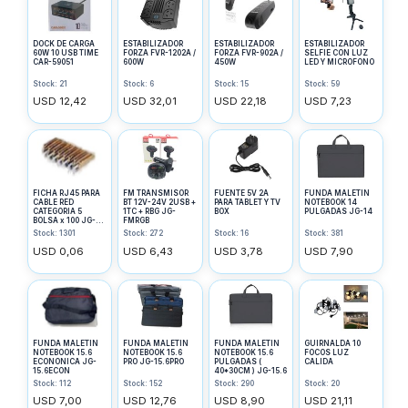
DOCK DE CARGA
ESTABILIZADOR
ESTABILIZADOR
ESTABILIZADOR
60W 10 USB TIME
FORZA FVR-1202A /
FORZA FVR-902A /
SELFIE CON LUZ
CAR-59051
600W
450W
LED Y MICROFONO
Stock: 21
Stock: 6
Stock: 15
Stock: 59
USD 12,42
USD 32,01
USD 22,18
USD 7,23
FICHA RJ45 PARA
FM TRANSMISOR
FUENTE 5V 2A
FUNDA MALETIN
CABLE RED
BT 12V-24V 2USB +
PARA TABLET Y TV
NOTEBOOK 14
CATEGORIA 5
1TC + RBG JG-
BOX
PULGADAS JG-14
BOLSA x 100 JG-
FMRGB
CAT5
Stock: 1301
Stock: 272
Stock: 16
Stock: 381
USD 0,06
USD 6,43
USD 3,78
USD 7,90
FUNDA MALETIN
FUNDA MALETIN
FUNDA MALETIN
GUIRNALDA 10
NOTEBOOK 15.6
NOTEBOOK 15.6
NOTEBOOK 15.6
FOCOS LUZ
ECONONICA JG-
PRO JG-15.6PRO
PULGADAS (
CALIDA
15.6ECON
40*30CM ) JG-15.6
Stock: 112
Stock: 152
Stock: 290
Stock: 20
USD 7,00
USD 12,76
USD 8,90
USD 21,11