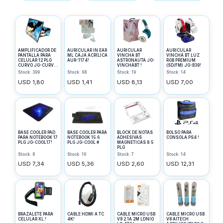
AMPLIFICADOR DE
AURICULAR IN EAR
AURICULAR
AURICULAR
PANTALLA PARA
ML CAJA ACRÍLICA
VINCHA BT
VINCHA BT LUZ
CELULAR 12 PLG
AUR-1174!
ASTRONAUTA JG-
RGB PREMIUM
CURVO JG-CURVO
VINCHABT !
(SD/FM) JG-B39!
!
Stock: 399
Stock: 68
Stock: 19
Stock: 14
USD 1,80
USD 1,41
USD 8,13
USD 7,00
BASE COOLER PAD
BASE COOLER PARA
BLOCK DE NOTAS
BOLSO PARA
PARA NOTEBOOK 17
NOTEBOOK 15.6
ADHESIVAS
CONSOLA PS4 !
PLG JG-COOL17!
PLG JG-COOL #
MAGNETICAS 8.5
PLG
Stock: 8
Stock: 10
Stock: 7
Stock: 14
USD 7,34
USD 5,36
USD 2,60
USD 12,31
BRAZALETE PARA
CABLE HDMI A TC
CABLE MICRO USB
CABLE MICRO USB
CELULAR XL !
4K!
V8 2.1A 2M LDNIO
V8 AITECH