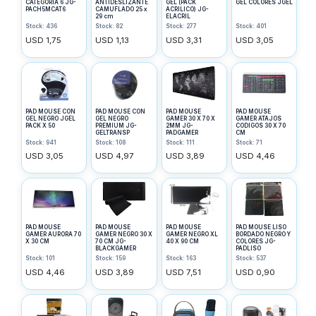
CATEGORIA 6 JG-
ANTIDESLIZANTE
GEL (PACK
GEL COLORES JGEL
PACH5MCAT6
CAMUFLADO 25 x
ACRILICO) JG-
29 cm
ELACRIL
Stock: 436
Stock: 82
Stock: 277
Stock: 401
USD 1,75
USD 1,13
USD 3,31
USD 3,05
PAD MOUSE CON
PAD MOUSE CON
PAD MOUSE
PAD MOUSE
GEL NEGRO JGEL
GEL NEGRO
GAMER 30 X 70 X
GAMER ATAJOS
PACK X 50
PREMIUM JG-
2MM JG-
CODIGOS 30 X 70
GELTRANSP
PADGAMER
CM
Stock: 941
Stock: 108
Stock: 111
Stock: 71
USD 3,05
USD 4,97
USD 3,89
USD 4,46
PAD MOUSE
PAD MOUSE
PAD MOUSE
PAD MOUSE LISO
GAMER AURORA 70
GAMER NEGRO 30 X
GAMER NEGRO XL
BORDADO NEGRO Y
X 30 CM
70 CM JG-
40 X 90 CM
COLORES JG-
BLACKGAMER
PADLISO
Stock: 101
Stock: 159
Stock: 163
Stock: 537
USD 4,46
USD 3,89
USD 7,51
USD 0,90