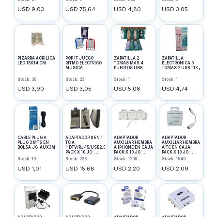
USD 9,03
USD 75,64
USD 4,80
USD 3,05
PIZARRA ACRILICA
POP IT JUEGO
ZAPATILLA 2
ZAPATILLA
LED 18X14 CM
RITMO ELECTRICO
TOMAS MAS 4
ELECTRONICA 3
MUSICA
PUERTOS USB
TOMAS 2 USB T13 ¡
Stock: 35
Stock: 23
Stock: 1
Stock: 1
USD 3,90
USD 3,05
USD 5,08
USD 4,74
CABLE PLUG A
ADAPTADOR 8 EN 1
ADAPTADOR
ADAPTADOR
PLUG 3 MTS EN
TC A
AUXILIAR HEMBRA
AUXILIAR HEMBRA
BOLSA JG-AUX3M
HDTV/RJ45/USB2.0/USB3.0/TC
A IPHONE EN CAJA
A TC EN CAJA
PACK X 10 JG-
PACK X 10 JG-
PACK X 10 JG-
HUBTC8EN1
IPHAUX
TCAUX
Stock: 19
Stock: 238
Stock: 1206
Stock: 1549
USD 1,01
USD 15,68
USD 2,20
USD 2,09