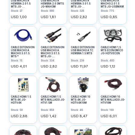
USB MACHO A
USB MACHO A
USB MACHO A
USB MACHO A
HEMBRA 2.0 1.5
HEMBRA 2.0 3MTS
HEMBRA 3.0 1.5
MACHO 2.0 1.5
MTS JG-
JG-MAH3M
MTS JG-
MTS JG-USBMAM
USB2.0MAH
USB3.0MAH
Stock: 27
Stock: 880
Stock: 326
Stock: 775
USD 1,00
USD 1,81
USD 2,82
USD 0,85
CABLE EXTENSION
CABLE EXTENSION
CABLE EXTENSION
CABLE HDMI 1,5
USB MACHO A
USB MACHO A
USB MACHO A TC
MTS ECONOMICO
MACHO 3.0 1.5
MACHO 3.0 1.5
HEMBRA 1.5 MTS
JG-HDTVECON
MTS *
MTS JG-
USB3.0MAM
Stock: 15
Stock: 334
Stock: 239
Stock: 483
USD 4,01
USD 2,82
USD 11,97
USD 1,12
CABLE HDMI 1.5
CABLE HDMI 1.5
CABLE HDMI 10
CABLE HDMI 10
MTS 4K JG-
MTS MALLADO JG-
MTS 4K JG-
MTS MALLADO JG-
HDTV4K
HTV1.5M
HDTV4K10M
HTV10M
Stock: 59
Stock: 859
Stock: 46
Stock: 169
USD 2,88
USD 1,42
USD 8,47
USD 6,01