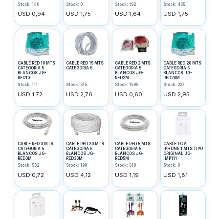
25
Stock: 140
Stock: 0
Stock: 192
Stock: 455
USD 0,94
USD 1,75
USD 1,64
USD 1,75
CABLE RED 10 MTS
CABLE RED 15 MTS
CABLE RED 2 MTS
CABLE RED 20 MTS
CATEGORIA 5
CATEGORIA 5
CATEGORIA 5
CATEGORIA 5
BLANCOS JG-
BLANCOS JG-
BLANCOS JG-
RED10
RED2M
RED20M
Stock: 111
Stock: 315
Stock: 1595
Stock: 237
USD 1,72
USD 2,76
USD 0,60
USD 2,95
CABLE RED 3 MTS
CABLE RED 30 MTS
CABLE RED 5 MTS
CABLE TC A
CATEGORIA 5
CATEGORIA 5
CATEGORIA 5
IPHONE 1 MTS TIPO
BLANCOS JG-
BLANCOS JG-
BLANCOS JG-
ORIGINAL JG-
RED3M
RED30M
RED5M
IMP111
Stock: 532
Stock: 190
Stock: 618
Stock: 0
USD 0,72
USD 4,12
USD 1,19
USD 1,81