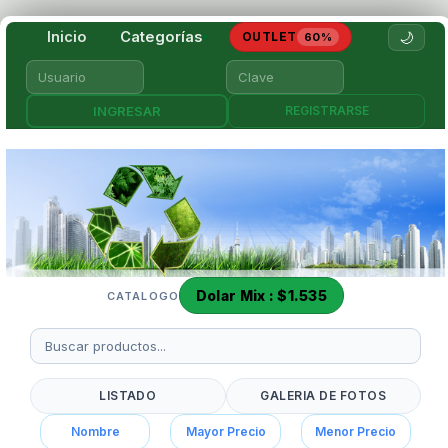
Inicio
Categorías
🌙
OUTLET
▾
60%
REGISTRARSE
Dolar Mix : $1.535
CATALOGO
LISTADO
GALERIA DE FOTOS
Nombre
Mayor Precio
Menor Precio