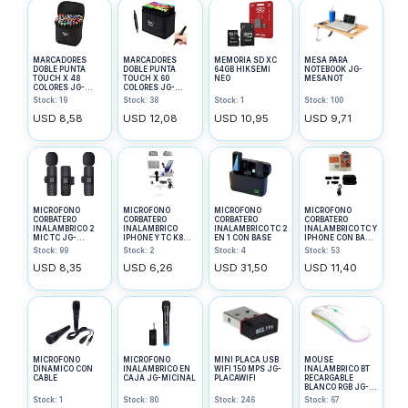
MARCADORES
MARCADORES
MEMORIA SD XC
MESA PARA
DOBLE PUNTA
DOBLE PUNTA
64GB HIKSEMI
NOTEBOOK JG-
TOUCH X 48
TOUCH X 60
NEO
MESANOT
COLORES JG-
COLORES JG-
TOUCH48
TOUCH60
Stock: 19
Stock: 38
Stock: 1
Stock: 100
USD 8,58
USD 12,08
USD 10,95
USD 9,71
MICROFONO
MICROFONO
MICROFONO
MICROFONO
CORBATERO
CORBATERO
CORBATERO
CORBATERO
INALAMBRICO 2
INALAMBRICO
INALAMBRICO TC 2
INALAMBRICO TC Y
MIC TC JG-
IPHONE Y TC K8
EN 1 CON BASE
IPHONE CON BASE
CORBAT2MICTC
JG-CORBATCIPH
JG-CORBATBASE
Stock: 99
Stock: 2
Stock: 4
Stock: 53
USD 8,35
USD 6,26
USD 31,50
USD 11,40
MICROFONO
MICROFONO
MINI PLACA USB
MOUSE
DINAMICO CON
INALAMBRICO EN
WIFI 150 MPS JG-
INALAMBRICO BT
CABLE
CAJA JG-MICINAL
PLACAWIFI
RECARGABLE
BLANCO RGB JG-
MOUSEBTLED
Stock: 1
Stock: 80
Stock: 246
Stock: 67