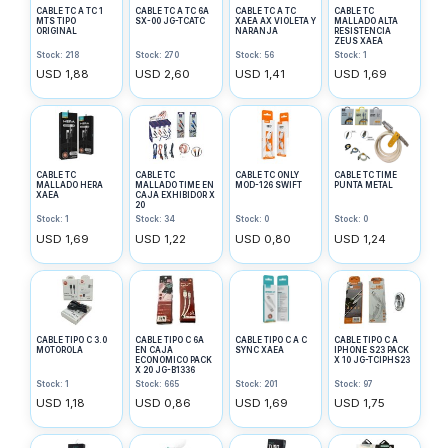
CABLE TC A TC 1
CABLE TC A TC 6A
CABLE TC A TC
CABLE TC
MTS TIPO
SX-00 JG-TCATC
XAEA AX VIOLETA Y
MALLADO ALTA
ORIGINAL
NARANJA
RESISTENCIA
ZEUS XAEA
Stock: 218
Stock: 270
Stock: 56
Stock: 1
USD 1,88
USD 2,60
USD 1,41
USD 1,69
CABLE TC
CABLE TC
CABLE TC ONLY
CABLE TC TIME
MALLADO HERA
MALLADO TIME EN
MOD-126 SWIFT
PUNTA METAL
XAEA
CAJA EXHIBIDOR X
20
Stock: 1
Stock: 34
Stock: 0
Stock: 0
USD 1,69
USD 1,22
USD 0,80
USD 1,24
CABLE TIPO C 3.0
CABLE TIPO C 6A
CABLE TIPO C A C
CABLE TIPO C A
MOTOROLA
EN CAJA
SYNC XAEA
IPHONE S23 PACK
ECONOMICO PACK
X 10 JG-TCIPHS23
X 20 JG-B1336
Stock: 1
Stock: 665
Stock: 201
Stock: 97
USD 1,18
USD 0,86
USD 1,69
USD 1,75