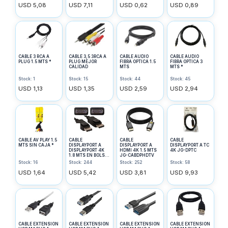
USD 5,08
USD 7,11
USD 0,62
USD 0,89
CABLE 3 RCA A
CABLE 3,5 3RCA A
CABLE AUDIO
CABLE AUDIO
PLUG 1.5 MTS *
PLUG MEJOR
FIBRA OPTICA 1.5
FIBRA OPTICA 3
CALIDAD
MTS
MTS *
Stock: 1
Stock: 15
Stock: 44
Stock: 45
USD 1,13
USD 1,35
USD 2,59
USD 2,94
CABLE AV PLAY 1.5
CABLE
CABLE
CABLE
MTS SIN CAJA *
DISPLAYPORT A
DISPLAYPORT A
DISPLAYPORT A TC
DISPLAYPORT 4K
HDMI 4K 1.5 MTS
4K JG-DPTC
1.8 MTS EN BOLSA
JG-CABDPHDTV
JG-DPDP4K
Stock: 16
Stock: 244
Stock: 252
Stock: 58
USD 1,64
USD 5,42
USD 3,81
USD 9,93
CABLE EXTENSION
CABLE EXTENSION
CABLE EXTENSION
CABLE EXTENSION