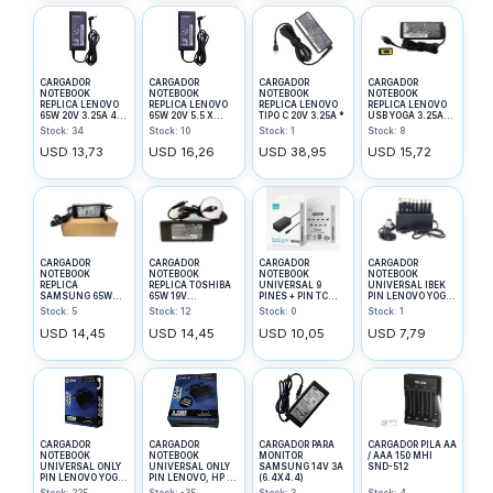
CARGADOR
CARGADOR
CARGADOR
CARGADOR
NOTEBOOK
NOTEBOOK
NOTEBOOK
NOTEBOOK
REPLICA LENOVO
REPLICA LENOVO
REPLICA LENOVO
REPLICA LENOVO
65W 20V 3.25A 4.0
65W 20V 5.5 X
TIPO C 20V 3.25A *
USB YOGA 3.25A
X 1.7
2.5MM *
65W 20V *
Stock: 34
Stock: 10
Stock: 1
Stock: 8
USD 13,73
USD 16,26
USD 38,95
USD 15,72
CARGADOR
CARGADOR
CARGADOR
CARGADOR
NOTEBOOK
NOTEBOOK
NOTEBOOK
NOTEBOOK
REPLICA
REPLICA TOSHIBA
UNIVERSAL 9
UNIVERSAL IBEK
SAMSUNG 65W
65W 19V
PINES + PIN TC
PIN LENOVO YOGA
19V 5.5X3 mm
5.5x2.5mm *
XAEA
Y HP CELESTE
Stock: 5
Stock: 12
Stock: 0
Stock: 1
S/CABLE
USD 14,45
USD 14,45
USD 10,05
USD 7,79
CARGADOR
CARGADOR
CARGADOR PARA
CARGADOR PILA AA
NOTEBOOK
NOTEBOOK
MONITOR
/ AAA 150 MHI
UNIVERSAL ONLY
UNIVERSAL ONLY
SAMSUNG 14V 3A
SND-512
PIN LENOVO YOGA
PIN LENOVO, HP Y
(6.4X4.4)
Y HP CEL
TC