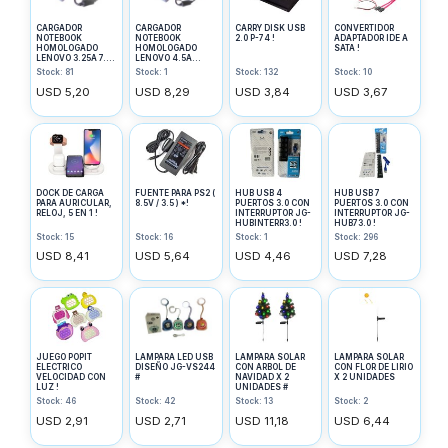
CARGADOR
CARGADOR
CARRY DISK USB
CONVERTIDOR
NOTEBOOK
NOTEBOOK
2.0 P-74 !
ADAPTADOR IDE A
HOMOLOGADO
HOMOLOGADO
SATA !
LENOVO 3.25A 7.9
LENOVO 4.5A
X 5mm !
4.0X1.7mm !
Stock: 81
Stock: 1
Stock: 132
Stock: 10
USD 5,20
USD 8,29
USD 3,84
USD 3,67
DOCK DE CARGA
FUENTE PARA PS2 (
HUB USB 4
HUB USB 7
PARA AURICULAR,
8.5V / 3.5 ) *!
PUERTOS 3.0 CON
PUERTOS 3.0 CON
RELOJ, 5 EN 1 !
INTERRUPTOR JG-
INTERRUPTOR JG-
HUBINTERR3.0 !
HUB73.0 !
Stock: 15
Stock: 16
Stock: 1
Stock: 296
USD 8,41
USD 5,64
USD 4,46
USD 7,28
JUEGO POPIT
LAMPARA LED USB
LAMPARA SOLAR
LAMPARA SOLAR
ELECTRICO
DISEÑO JG-VS244
CON ARBOL DE
CON FLOR DE LIRIO
VELOCIDAD CON
#
NAVIDAD X 2
X 2 UNIDADES
LUZ !
UNIDADES #
Stock: 46
Stock: 42
Stock: 13
Stock: 2
USD 2,91
USD 2,71
USD 11,18
USD 6,44