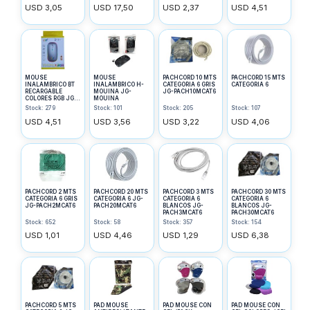
USD 3,05
USD 17,50
USD 2,37
USD 4,51
MOUSE
MOUSE
PACHCORD 10 MTS
PACHCORD 15 MTS
INALAMBRICO BT
INALAMBRICO H-
CATEGORIA 6 GRIS
CATEGORIA 6
RECARGABLE
MOUINA JG-
JG-PACH10MCAT6
COLORES RGB JG-
MOUINA
MOUSEBTLED
Stock: 279
Stock: 101
Stock: 205
Stock: 107
USD 4,51
USD 3,56
USD 3,22
USD 4,06
PACHCORD 2 MTS
PACHCORD 20 MTS
PACHCORD 3 MTS
PACHCORD 30 MTS
CATEGORIA 6 GRIS
CATEGORIA 6 JG-
CATEGORIA 6
CATEGORIA 6
JG-PACH2MCAT6
PACH20MCAT6
BLANCOS JG-
BLANCOS JG-
PACH3MCAT6
PACH30MCAT6
Stock: 652
Stock: 58
Stock: 357
Stock: 154
USD 1,01
USD 4,46
USD 1,29
USD 6,38
PACHCORD 5 MTS
PAD MOUSE
PAD MOUSE CON
PAD MOUSE CON