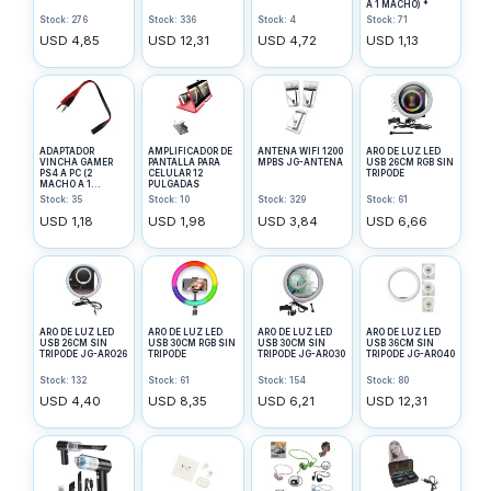
A 1 MACHO) *
Stock: 276
Stock: 336
Stock: 4
Stock: 71
USD 4,85
USD 12,31
USD 4,72
USD 1,13
ADAPTADOR
AMPLIFICADOR DE
ANTENA WIFI 1200
ARO DE LUZ LED
VINCHA GAMER
PANTALLA PARA
MPBS JG-ANTENA
USB 26CM RGB SIN
PS4 A PC (2
CELULAR 12
TRIPODE
MACHO A 1
PULGADAS
HEMBRA) *
Stock: 35
Stock: 10
Stock: 329
Stock: 61
USD 1,18
USD 1,98
USD 3,84
USD 6,66
ARO DE LUZ LED
ARO DE LUZ LED
ARO DE LUZ LED
ARO DE LUZ LED
USB 26CM SIN
USB 30CM RGB SIN
USB 30CM SIN
USB 36CM SIN
TRIPODE JG-ARO26
TRIPODE
TRIPODE JG-ARO30
TRIPODE JG-ARO40
Stock: 132
Stock: 61
Stock: 154
Stock: 80
USD 4,40
USD 8,35
USD 6,21
USD 12,31