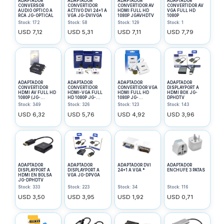
ADAPTADOR
ADAPTADOR
ADAPTADOR
ADAPTADOR
CONVERSOR
CONVERTIDOR
CONVERTIDOR AV
CONVERTIDOR AV
AUDIO OPTICO A
ACTIVO DVI 24+1 A
HDMI FULL HD
VGA FULL HD
RCA JG-OPTICAL
VGA JG-DVIVGA
1080P JGAVHDTV
1080P
Stock: 172
Stock: 58
Stock: 129
Stock: 1
USD 7,12
USD 5,31
USD 7,11
USD 7,79
ADAPTADOR
ADAPTADOR
ADAPTADOR
ADAPTADOR
CONVERTIDOR
CONVERTIDOR
CONVERTIDOR VGA
DISPLAYPORT A
HDMI AV FULL HD
HDMI-VGA FULL
HDMI FULL HD
HDMI BOX JG-
1080P (JG-
HD 1080P JG-
1080P JG-
DPHDTV
HDTVAV)
HDTVVGA
VGAHDTV
Stock: 349
Stock: 326
Stock: 123
Stock: 143
USD 6,32
USD 5,76
USD 4,92
USD 3,96
ADAPTADOR
ADAPTADOR
ADAPTADOR DVI
ADAPTADOR
DISPLAYPORT A
DISPLAYPORT A
24+1 A VGA *
ENCHUFE 3 PATAS
HDMI EN BOLSA
VGA JG-DPVGA
JG-DPHDTV
Stock: 333
Stock: 223
Stock: 34
Stock: 116
USD 3,50
USD 3,95
USD 1,92
USD 0,71