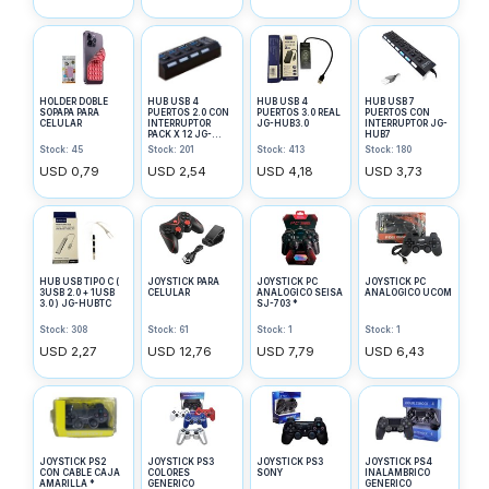
HOLDER DOBLE
HUB USB 4
HUB USB 4
HUB USB 7
SOPAPA PARA
PUERTOS 2.0 CON
PUERTOS 3.0 REAL
PUERTOS CON
CELULAR
INTERRUPTOR
JG-HUB3.0
INTERRUPTOR JG-
PACK X 12 JG-
HUB7
HUBINTER
Stock: 45
Stock: 201
Stock: 413
Stock: 180
USD 0,79
USD 2,54
USD 4,18
USD 3,73
HUB USB TIPO C (
JOYSTICK PARA
JOYSTICK PC
JOYSTICK PC
3USB 2.0 + 1USB
CELULAR
ANALOGICO SEISA
ANALOGICO UCOM
3.0 ) JG-HUBTC
SJ-703 *
Stock: 308
Stock: 61
Stock: 1
Stock: 1
USD 2,27
USD 12,76
USD 7,79
USD 6,43
JOYSTICK PS2
JOYSTICK PS3
JOYSTICK PS3
JOYSTICK PS4
CON CABLE CAJA
COLORES
SONY
INALAMBRICO
AMARILLA *
GENERICO
GENERICO