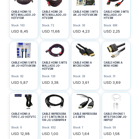
CABLE HDMI 15
CABLE HDMI 20
CABLE HDMI 3 MTS
CABLE HDMI 3 MTS
MTS MALLADO JG-
MTS MALLADO JG-
4K JG-HDTV4K3M
MALLADO JG-
HDTV15M
HTV20M
HTV3M
Stock: 103
Stock: 72
Stock: 30
Stock: 686
USD 8,45
USD 11,68
USD 4,23
USD 2,25
CABLE HDMI 5 MTS
CABLE HDMI 5 MTS
CABLE HDMI A
CABLE HDMI A
4K JG-HDTV4K5M
MALLADO JG-
MICRO HDMI
MINI HDMI
HDTV5M
Stock: 82
Stock: 120
Stock: 29
Stock: 31
USD 5,87
USD 3,38
USD 3,61
USD 3,89
CABLE HDMI A
CABLE IMPRESORA
CABLE IMPRESORA
CABLE IPHONE 1
TIPO C JG-HDTVTC
2.0 1.5 MTS PACK X
2.0 3MTS
MTS FOXCOM JG-
100 JG-USBIMPR #
IMP107
Stock: 0
Stock: 832
Stock: 1
Stock: 59
USD 12,98
USD 1,00
USD 1,64
USD 1,58