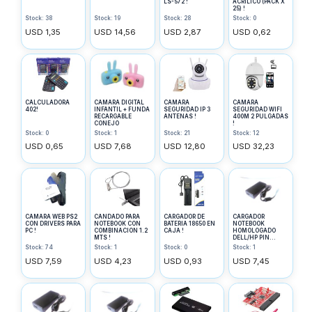
LS-572 !
ACRILICO (PACK X
25) !
Stock: 38
Stock: 19
Stock: 28
Stock: 0
USD 1,35
USD 14,56
USD 2,87
USD 0,62
CALCULADORA
CAMARA DIGITAL
CAMARA
CAMARA
402!
INFANTIL + FUNDA
SEGURIDAD IP 3
SEGURIDAD WIFI
RECARGABLE
ANTENAS !
400M 2 PULGADAS
CONEJO
!
Stock: 0
Stock: 1
Stock: 21
Stock: 12
USD 0,65
USD 7,68
USD 12,80
USD 32,23
CAMARA WEB PS2
CANDADO PARA
CARGADOR DE
CARGADOR
CON DRIVERS PARA
NOTEBOOK CON
BATERIA 18650 EN
NOTEBOOK
PC !
COMBINACION 1.2
CAJA !
HOMOLOGADO
MTS !
DELL/HP PIN
GRUESO 4.62A
Stock: 74
Stock: 1
Stock: 0
Stock: 1
7.4X5mm !
USD 7,59
USD 4,23
USD 0,93
USD 7,45