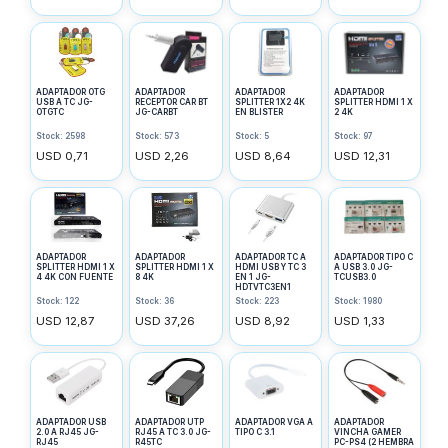
ADAPTADOR OTG
ADAPTADOR
ADAPTADOR
ADAPTADOR
USB A TC JG-
RECEPTOR CAR BT
SPLITTER 1X2 4K
SPLITTER HDMI 1 X
OTGTC
JG-CARBT
EN BLISTER
2 4K
Stock: 2598
Stock: 573
Stock: 5
Stock: 97
USD 0,71
USD 2,26
USD 8,64
USD 12,31
ADAPTADOR
ADAPTADOR
ADAPTADOR TC A
ADAPTADOR TIPO C
SPLITTER HDMI 1 X
SPLITTER HDMI 1 X
HDMI USB Y TC 3
A USB 3.0 JG-
4 4K CON FUENTE
8 4K
EN 1 JG-
TCUSB3.0
HDTVTC3EN1
Stock: 122
Stock: 36
Stock: 223
Stock: 1980
USD 12,87
USD 37,26
USD 8,92
USD 1,33
ADAPTADOR USB
ADAPTADOR UTP
ADAPTADOR VGA A
ADAPTADOR
2.0 A RJ45 JG-
RJ45 A TC 3.0 JG-
TIPO C 3.1
VINCHA GAMER
RJ45
R45TC
PC-PS4 (2 HEMBRA