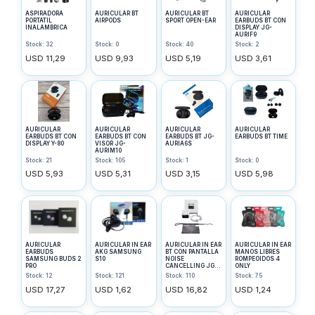
ASPIRADORA
AURICULAR BT
AURICULAR BT
AURICULAR
PORTATIL
AIRPODS
SPORT OPEN-EAR
EARBUDS BT CON
INALAMBRICA
DISPLAY JG-
AURIF9
Stock: 32
Stock: 0
Stock: 40
Stock: 2
USD 11,29
USD 9,93
USD 5,19
USD 3,61
AURICULAR
AURICULAR
AURICULAR
AURICULAR
EARBUDS BT CON
EARBUDS BT CON
EARBUDS BT JG-
EARBUDS BT TIME
DISPLAY Y-80
VISOR JG-
AURIA6S
AURIM10
Stock: 21
Stock: 105
Stock: 1
Stock: 0
USD 5,93
USD 5,31
USD 3,15
USD 5,98
AURICULAR
AURICULAR IN EAR
AURICULAR IN EAR
AURICULAR IN EAR
EARBUDS
AKG SAMSUNG
BT CON PANTALLA
MANOS LIBRES
SAMSUNG BUDS 2
S10
NOISE
ROMPEOIDOS 4
PRO
CANCELLING JG-
ONLY
SCREENAURI
Stock: 12
Stock: 121
Stock: 110
Stock: 75
USD 17,27
USD 1,62
USD 16,82
USD 1,24