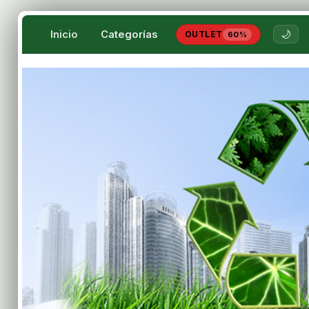
Inicio
Categorías
🌙
OUTLET
▾
60%